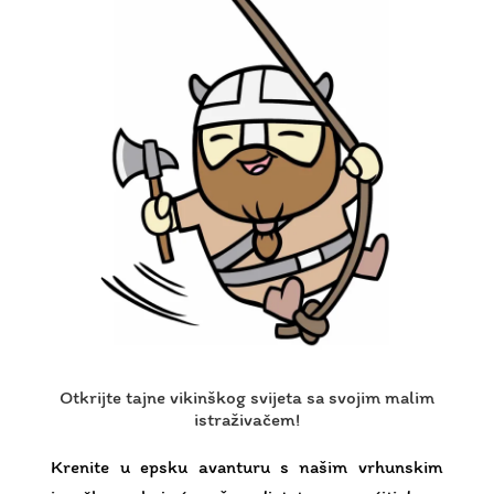
Otkrijte tajne vikinškog svijeta sa svojim malim
istraživačem!
Krenite u epsku avanturu s našim vrhunskim
igračkama koje će vašem djetetu omogućiti da se
potpuno uroni u svijet Vikinga. Naše inspirativne
igre i edukativne igračke omogućit će vašem
djetetu da istražuje, uči i doživi svoje prve
nezaboravne avanture. Pripremite se za