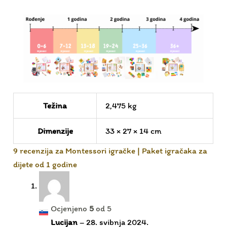
Težina
2,475 kg
Dimenzije
33 × 27 × 14 cm
9 recenzija za
Montessori igračke | Paket igračaka za
dijete od 1 godine
Ocjenjeno
5
od 5
Lucijan
–
28. svibnja 2024.
To sem kupil za svojega nečaka, ki je pravkar
praznoval 1 leto. Tako moj nečak kot njegovi
starši so zadovoljni s paketom. Igrače so zelo