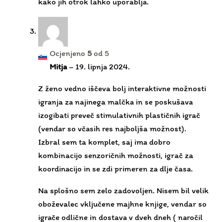
Mitja
–
19. lipnja 2024.
Z ženo vedno iščeva bolj interaktivne možnosti
igranja za najinega malčka in se poskušava
izogibati preveč stimulativnih plastičnih igrač
(vendar so včasih res najboljša možnost).
Izbral sem ta komplet, saj ima dobro
kombinacijo senzoričnih možnosti, igrač za
koordinacijo in se zdi primeren za dlje časa.
Na splošno sem zelo zadovoljen. Nisem bil velik
oboževalec vključene majhne knjige, vendar so
igrače odlične in dostava v dveh dneh ( naročil
v ponedeljek zvečer, prejel v sredo).