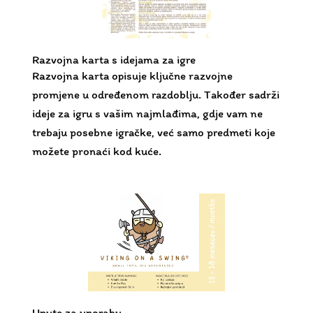
promjene u određenom razdoblju. Također sadrži
ideje za igru ​​s vašim najmlađima, gdje vam ne
trebaju posebne igračke, već samo predmeti koje
možete pronaći kod kuće.
Upute za uporabu
Upute sadrže opise svake pojedinačne igračke s
preporukama za igru.