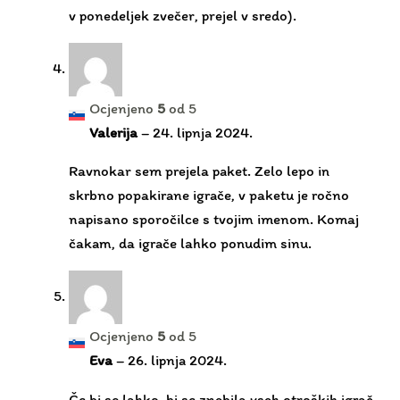
Ocjenjeno
5
od 5
Valerija
–
24. lipnja 2024.
Ravnokar sem prejela paket. Zelo lepo in
skrbno popakirane igrače, v paketu je ročno
napisano sporočilce s tvojim imenom. Komaj
čakam, da igrače lahko ponudim sinu.
Ocjenjeno
5
od 5
Eva
–
26. lipnja 2024.
Če bi se lahko, bi se znebila vseh otroških igrač
in imela samo te. Toda moj mož ne bi dovolil
zaradi denarja, ki smo ga zapravili za vse njene
druge igrače 😅🙈 . Igrače so kvalitetne, lepe in
otroci ne potrebujejo nobenih drugih igrač