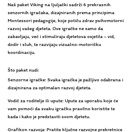
zabavljaju, već i stimuliraju djetetova osjetila – vid,
dodir i sluh, te razvijaju vizualno-motoričku
koordinaciju.
Što paket nudi:
Senzorne igračke: Svaka igračka je pažljivo odabrana i
dizajnirana za optimalan razvoj djeteta.
Vodič za roditelje ili upute: Upute za uporabu koje će
vam pomoći da svaku igračku pravilno koristite te
kada i kako je predstaviti svom djetetu.
Grafikon razvoja: Pratite ključne razvojne prekretnice
vašeg djeteta. Osim toga, postoje i ideje za igre koje ne
zahtijevaju ništa više od vaše ljubavi i predmeta koje
imate kod kuće.