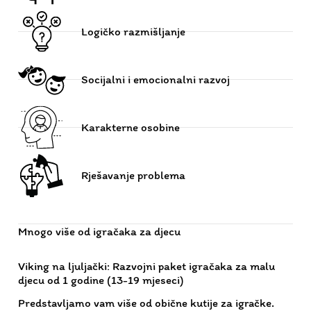
Socijalni i emocionalni razvoj
Karakterne osobine
Rješavanje problema
Mnogo više od igračaka za djecu
Viking na ljuljački: Razvojni paket igračaka za malu
djecu od 1 godine (13-19 mjeseci)
Predstavljamo vam više od obične kutije za igračke.
Naš paket Viking na ljuljački sadrži 6 prekrasnih
senzornih igračaka, dizajniranih prema principima
Montessori pedagogije, koje potiču zdrav psihomotorni
razvoj vašeg djeteta. Ove igračke ne samo da