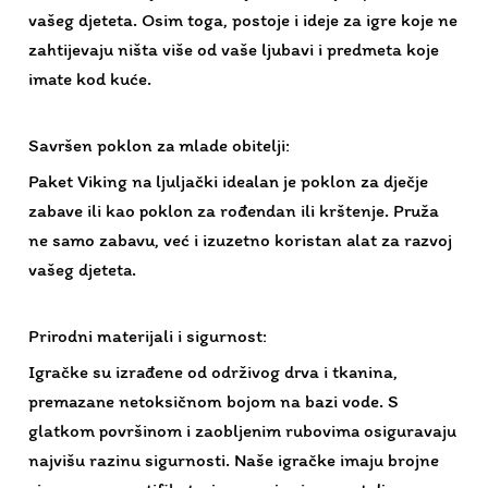
Savršen poklon za mlade obitelji:
Paket Viking na ljuljački idealan je poklon za dječje
zabave ili kao poklon za rođendan ili krštenje. Pruža
ne samo zabavu, već i izuzetno koristan alat za razvoj
vašeg djeteta.
Prirodni materijali i sigurnost:
Igračke su izrađene od održivog drva i tkanina,
premazane netoksičnom bojom na bazi vode. S
glatkom površinom i zaobljenim rubovima osiguravaju
najvišu razinu sigurnosti. Naše igračke imaju brojne
sigurnosne certifikate, jer nam je sigurnost djece na
prvom mjestu.
Veličina pakiranja: 32x27x14 cm