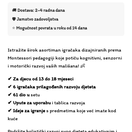
🚚
Dostava: 2–4 radna dana
🛡️
Jamstvo zadovoljstva
⭐
Mogućnost povrata u roku od 14 dana
Istražite širok asortiman igračaka dizajniranih prema
Montessori pedagogiji koje potiču kognitivni, senzorni
i motorički razvoj vaših mališana! 👶
✔
Za djecu od 13 do 18 mjeseci
✔
6 igračaka prilagođenih razvoju djeteta
✔
61 dio u
setu
✔
Upute za uporabu
i tablica razvoja
✔
Ideje za igranje
s predmetima koje već imate kod
kuće
Podržite holistički razvoj svog djeteta edukativnim i