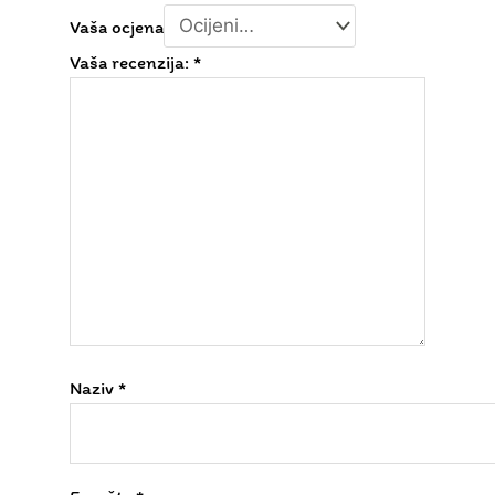
Naziv
*
E-pošta
*