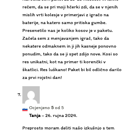
Začela sem z menjavanjem igrač, tako da
nekatere odmaknem in ji jih kasneje ponovno
ponudim, tako da se ji spet zdijo nove. Kosi so
res unikatni, kot na primer ti korenčki v
škatlici. Res luškano! Paket bi bil odlično darilo
za prvi rojstni dan!
Ocjenjeno
5
od 5
Tanja
–
26. rujna 2024.
Preprosto moram deliti našo izkušnjo s tem
paketom. Naša 1-letna hči je dobila svoj paket
in od prvega trenutka so ji bile igrače tako všeč,
da smo ostale igrače pospravili v omaro in ji na
igralno polico ponudili le te. Opazila sem, kako