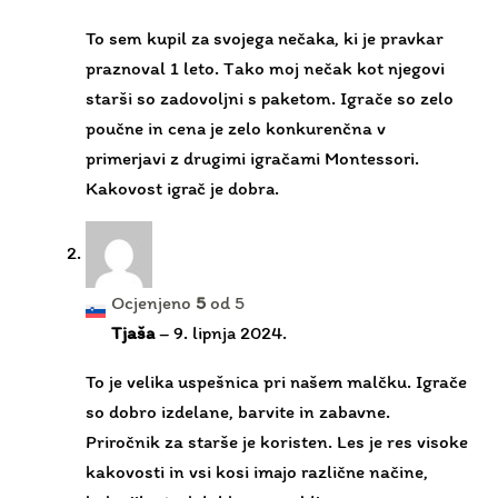
poučne in cena je zelo konkurenčna v
primerjavi z drugimi igračami Montessori.
Kakovost igrač je dobra.
Ocjenjeno
5
od 5
Tjaša
–
9. lipnja 2024.
To je velika uspešnica pri našem malčku. Igrače
so dobro izdelane, barvite in zabavne.
Priročnik za starše je koristen. Les je res visoke
kakovosti in vsi kosi imajo različne načine,
kako jih otrok lahko uporablja.
Ocjenjeno
5
od 5