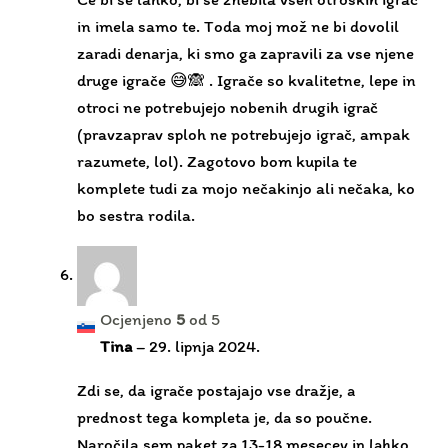
(pravzaprav sploh ne potrebujejo igrač, ampak
razumete, lol). Zagotovo bom kupila te
komplete tudi za mojo nečakinjo ali nečaka, ko
bo sestra rodila.
Ocjenjeno
5
od 5
Tina
–
29. lipnja 2024.
Zdi se, da igrače postajajo vse dražje, a
prednost tega kompleta je, da so poučne.
Naročila sem paket za 13-18 mesecev in lahko
rečem, da se pri moji hčerki zdi, da se v njenih
mislih vrti kolesje v primerjavi z igračo na
baterije, na katero samo pritiska gumbe.
Presenetilo nas je koliko kosov je v paketu.