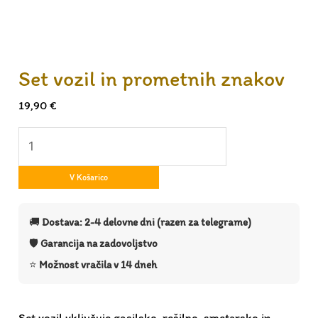
Set vozil in prometnih znakov
19,90
€
V Košarico
🚚
Dostava: 2-4 delovne dni (razen za telegrame)
🛡️
Garancija na zadovoljstvo
⭐
Možnost vračila v 14 dneh
Set vozil vključuje gasilsko, rešilno, smetarsko in