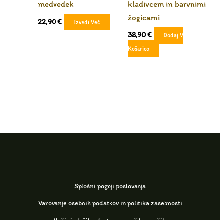
medvedek
kladivcem in barvnimi
žogicami
22,90
€
Izvedi Več
38,90
€
Dodaj V
Košarico
Splošni pogoji poslovanja
Varovanje osebnih podatkov in politika zasebnosti