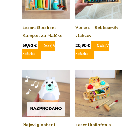
Leseni Glasbeni
Vlakec – Set lesenih
Komplet za Malčke
vlakcev
59,90
€
20,90
€
Dodaj V
Dodaj V
Košarico
Košarico
RAZPRODANO
Majavi glasbeni
Leseni ksilofon s