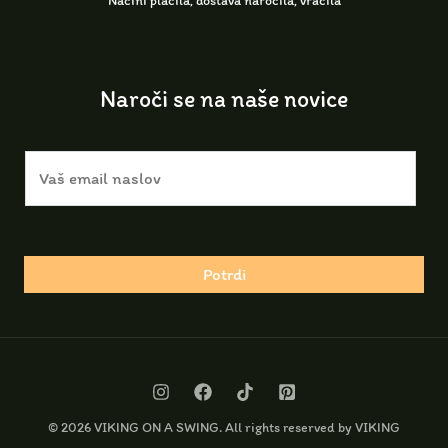
Načini plačila, dostava naročila, vračila
Naroči se na naše novice
V
a
š
e
m
Potrdi
a
i
l
n
a
© 2026 VIKING ON A SWING. All rights reserved by VIKING
s